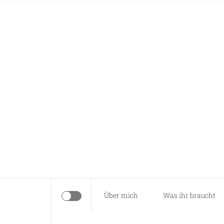
Skip
Anna näht
to
content
Es braucht nur eine Idee…
Über mich
Was ihr braucht