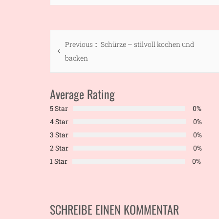
Beitragsnavigation
Previous
Previous
Schürze – stilvoll kochen und
post:
backen
Average Rating
5 Star
0%
4 Star
0%
3 Star
0%
2 Star
0%
1 Star
0%
SCHREIBE EINEN KOMMENTAR