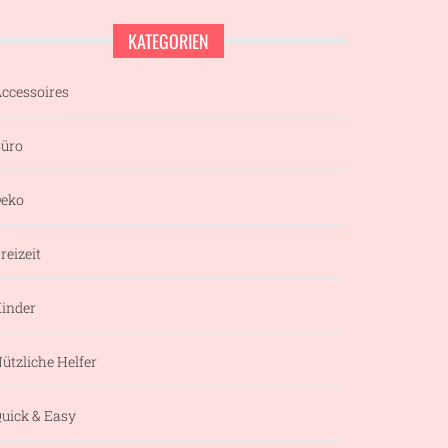
KATEGORIEN
ccessoires
üro
eko
reizeit
inder
ützliche Helfer
uick & Easy