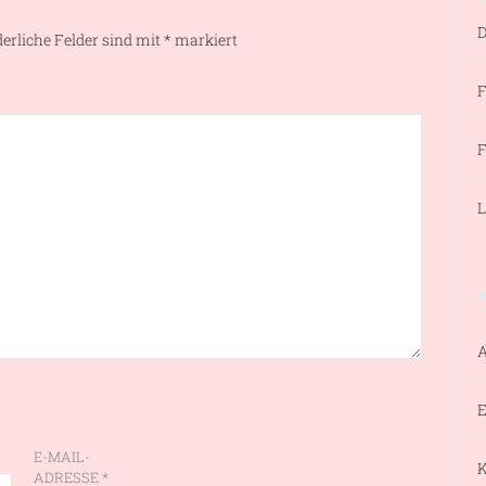
D
derliche Felder sind mit
*
markiert
F
F
L
E
E-MAIL-
ADRESSE
*