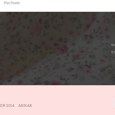
Pin Posts
H
U
ER 2014
ANNAK