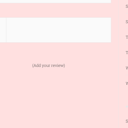
S
T
T
(Add your review)
W
S