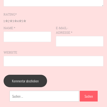
RATING
*
1
2
3
4
5
NAME
*
E-MAIL-
ADRESSE
*
WEBSITE
Suchen
nach: