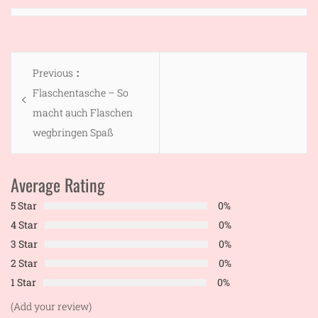
Beitragsnavigation
Previous
Previous
post:
Flaschentasche – So
macht auch Flaschen
wegbringen Spaß
Average Rating
5 Star
0%
4 Star
0%
3 Star
0%
2 Star
0%
1 Star
0%
(Add your review)