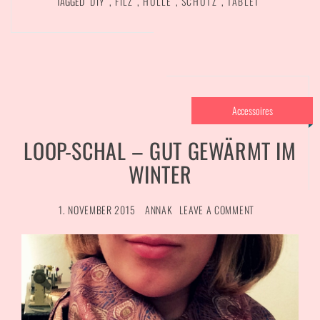
TAGGED
DIY
,
FILZ
,
HÜLLE
,
SCHUTZ
,
TABLET
Accessoires
LOOP-SCHAL – GUT GEWÄRMT IM
WINTER
1. NOVEMBER 2015
ANNAK
LEAVE A COMMENT