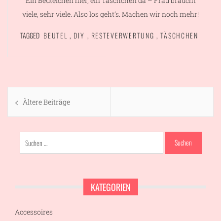
Ein Beutelchen hier, ein Täschchen da – Frau braucht
viele, sehr viele. Also los geht’s. Machen wir noch mehr!
TAGGED
BEUTEL
,
DIY
,
RESTEVERWERTUNG
,
TÄSCHCHEN
Beitragsnavigation
Ältere Beiträge
Suchen
nach:
KATEGORIEN
Accessoires