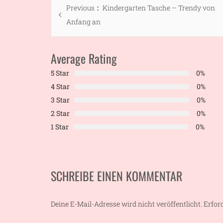
Beitragsnavigation
Previous
Previous
Kindergarten Tasche – Trendy von
post:
Anfang an
Average Rating
5 Star
0%
4 Star
0%
3 Star
0%
2 Star
0%
1 Star
0%
SCHREIBE EINEN KOMMENTAR
Deine E-Mail-Adresse wird nicht veröffentlicht.
Erfor