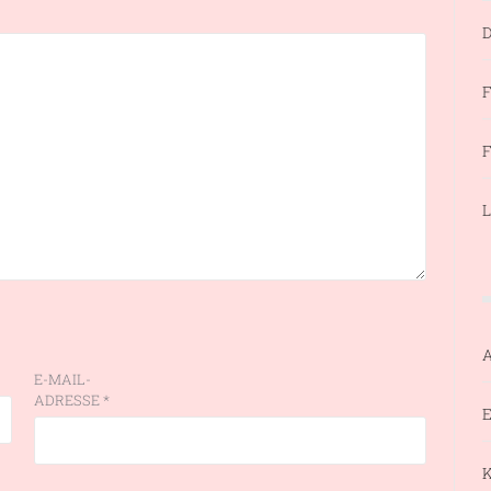
D
F
F
L
E-MAIL-
ADRESSE
*
E