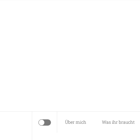
Skip
Anna näht
to
content
Es braucht nur eine Idee…
Über mich
Was ihr braucht