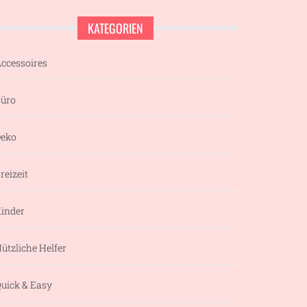
KATEGORIEN
ccessoires
üro
eko
reizeit
inder
ützliche Helfer
uick & Easy