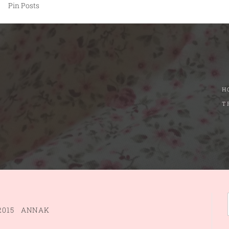
Pin Posts
H
T
2015
ANNAK