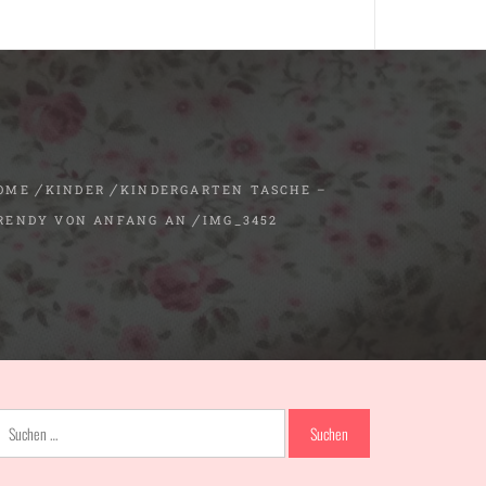
OME
KINDER
KINDERGARTEN TASCHE –
RENDY VON ANFANG AN
IMG_3452
Suchen
nach: