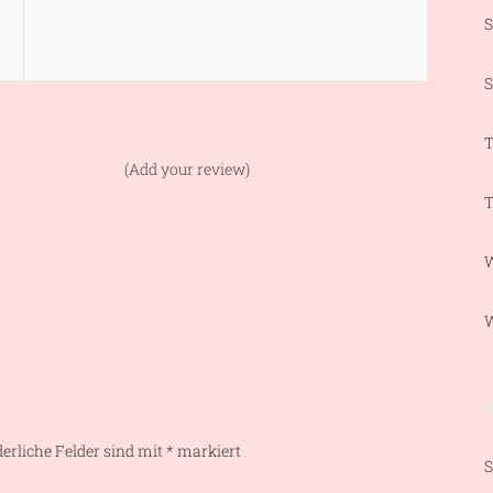
S
T
(Add your review)
T
W
derliche Felder sind mit
*
markiert
S