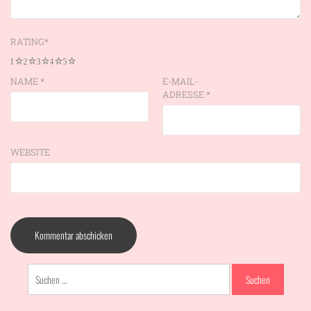
RATING
*
1
2
3
4
5
NAME
*
E-MAIL-
ADRESSE
*
WEBSITE
Suchen
nach: