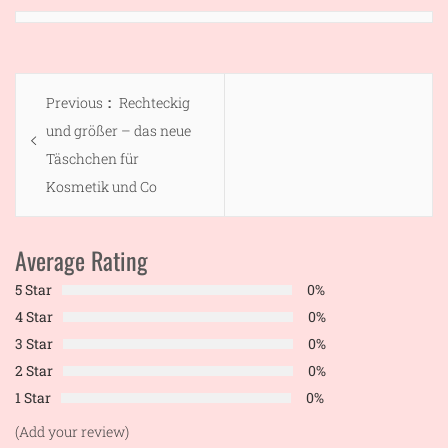
Beitragsnavigation
Previous
Previous
Rechteckig
post:
und größer – das neue
Täschchen für
Kosmetik und Co
Average Rating
5 Star
0%
4 Star
0%
3 Star
0%
2 Star
0%
1 Star
0%
(Add your review)