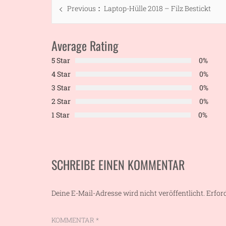
Beitragsnavigation
Previous
Previous
Laptop-Hülle 2018 – Filz Bestickt
post:
Average Rating
5 Star
0%
4 Star
0%
3 Star
0%
2 Star
0%
1 Star
0%
SCHREIBE EINEN KOMMENTAR
Deine E-Mail-Adresse wird nicht veröffentlicht.
Erfor
KOMMENTAR
*