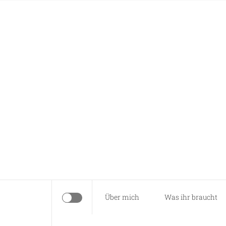
Skip
Anna näht
to
content
Es braucht nur eine Idee…
Über mich
Was ihr braucht