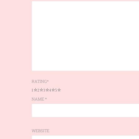
RATING
*
1
2
3
4
5
NAME
*
WEBSITE