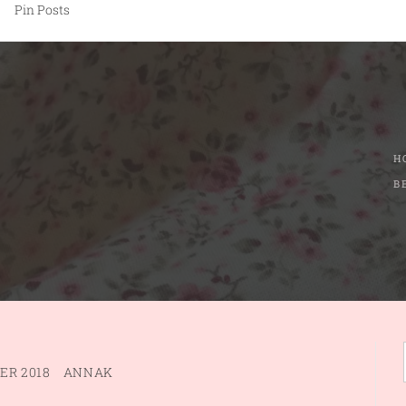
Pin Posts
H
B
ER 2018
ANNAK