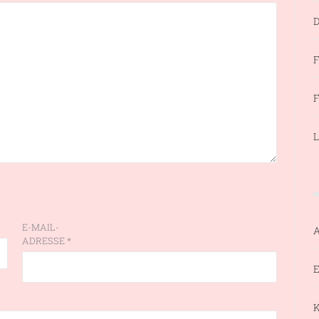
D
F
F
L
E-MAIL-
ADRESSE
*
E