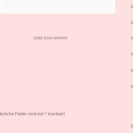
S
(Add your review)
T
T
W
derliche Felder sind mit
*
markiert
S