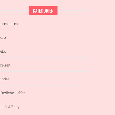
KATEGORIEN
ccessoires
üro
eko
reizeit
inder
ützliche Helfer
uick & Easy