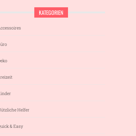
KATEGORIEN
ccessoires
üro
eko
reizeit
inder
ützliche Helfer
uick & Easy