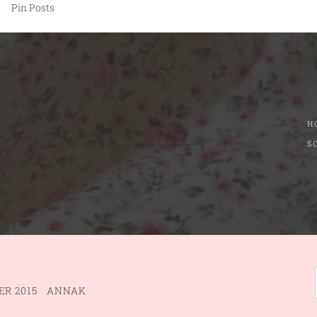
Pin Posts
H
S
ER 2015
ANNAK