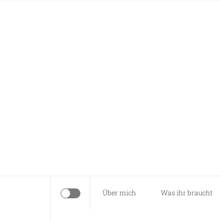
Skip
Anna näht
to
content
Es braucht nur eine Idee…
Über mich
Was ihr braucht