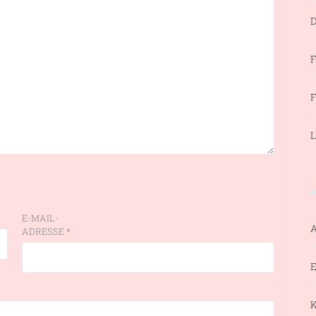
D
F
F
L
E-MAIL-
ADRESSE
*
E