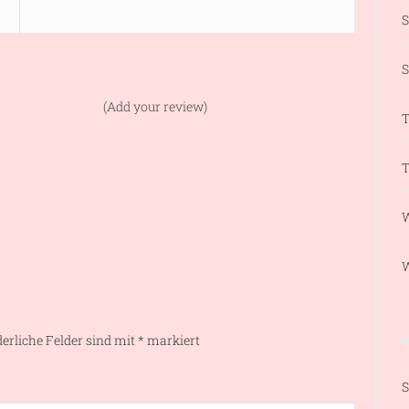
S
(Add your review)
T
T
W
derliche Felder sind mit
*
markiert
S