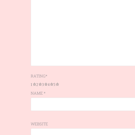
RATING
*
1
2
3
4
5
NAME
*
WEBSITE