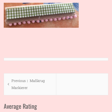
Beitragsnavigation
Previous
Previous
Maßkrug
post:
Markierer
Average Rating