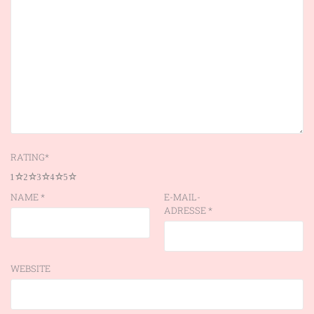
RATING
*
1
2
3
4
5
NAME
*
E-MAIL-
ADRESSE
*
WEBSITE