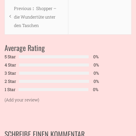
Beitragsnavigation
Previous
Previous
Shopper –
post:
die Wundertüte unter
den Taschen
Average Rating
5 Star
0%
4 Star
0%
3 Star
0%
2 Star
0%
1 Star
0%
(Add your review)
SCHREIBE EINEN KOMMENTAR