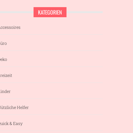
KATEGORIEN
ccessoires
üro
eko
reizeit
inder
ützliche Helfer
uick & Easy