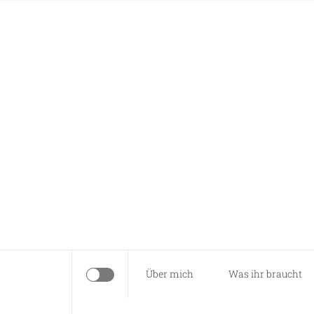
Skip
Anna näht
to
content
Es braucht nur eine Idee…
Über mich
Was ihr braucht