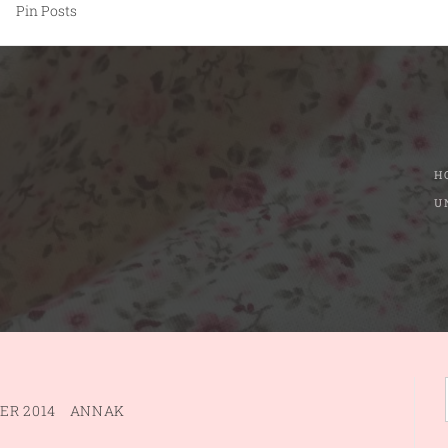
Pin Posts
H
U
ER 2014
ANNAK