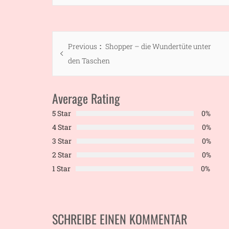
Beitragsnavigation
Previous
Previous
Shopper – die Wundertüte unter
post:
den Taschen
Average Rating
5 Star
0%
4 Star
0%
3 Star
0%
2 Star
0%
1 Star
0%
SCHREIBE EINEN KOMMENTAR