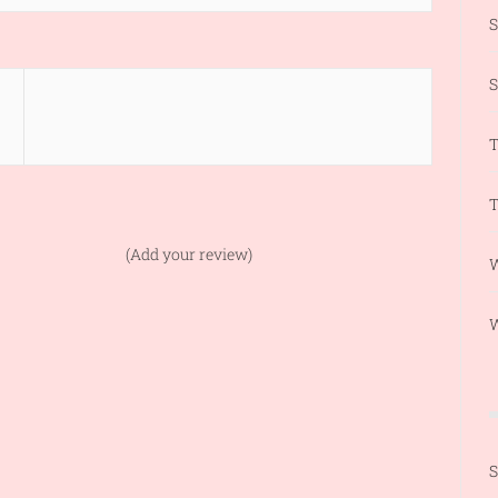
S
T
T
(Add your review)
W
S