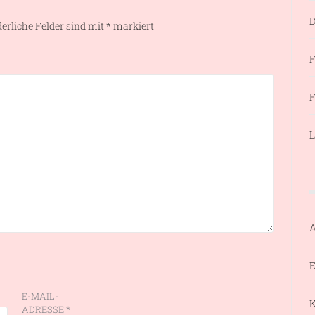
D
derliche Felder sind mit
*
markiert
F
F
L
E
E-MAIL-
ADRESSE
*