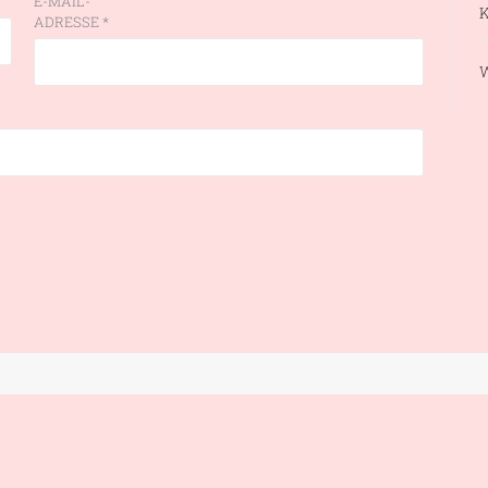
E-MAIL-
ADRESSE
*
W