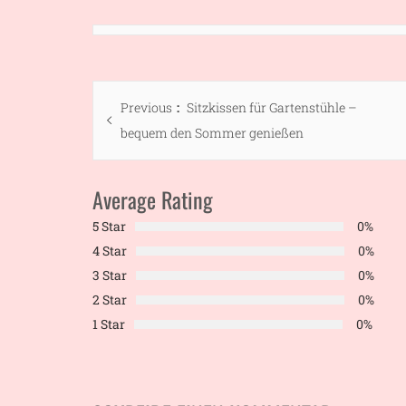
Beitragsnavigation
Previous
Previous
Sitzkissen für Gartenstühle –
post:
bequem den Sommer genießen
Average Rating
5 Star
0%
4 Star
0%
3 Star
0%
2 Star
0%
1 Star
0%