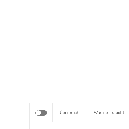
Skip
Anna näht
to
content
Es braucht nur eine Idee…
Über mich
Was ihr braucht