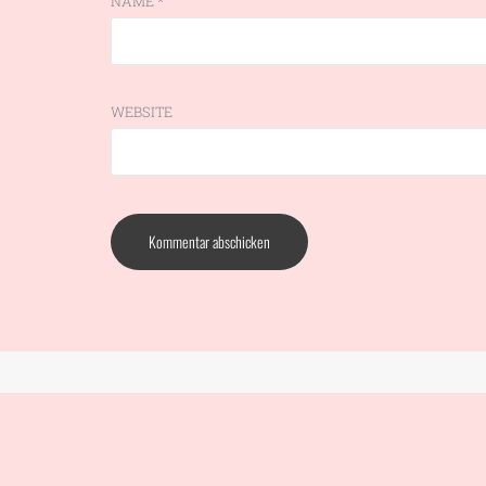
NAME
*
WEBSITE