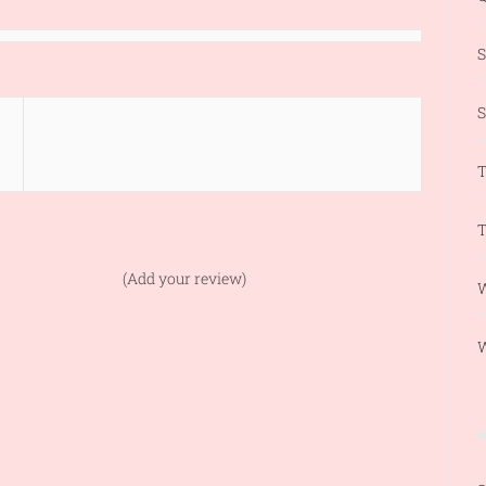
S
T
T
(Add your review)
W