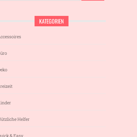
KATEGORIEN
ccessoires
üro
eko
reizeit
inder
ützliche Helfer
uick & Easy