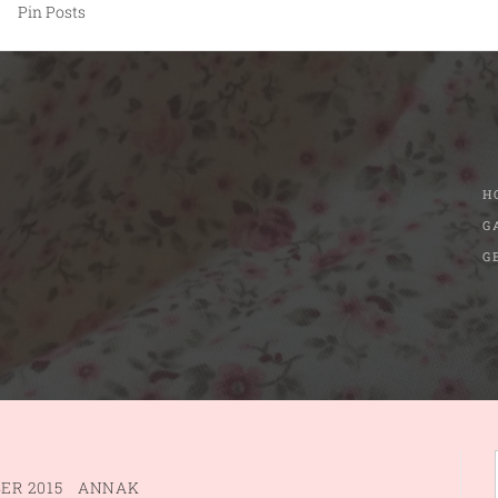
Pin Posts
H
G
G
ER 2015
ANNAK