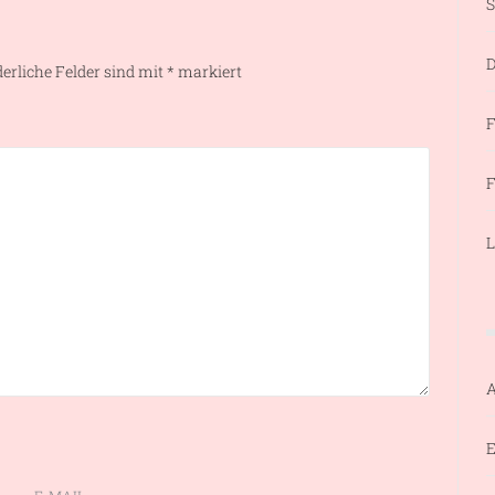
S
D
derliche Felder sind mit
*
markiert
F
F
L
E