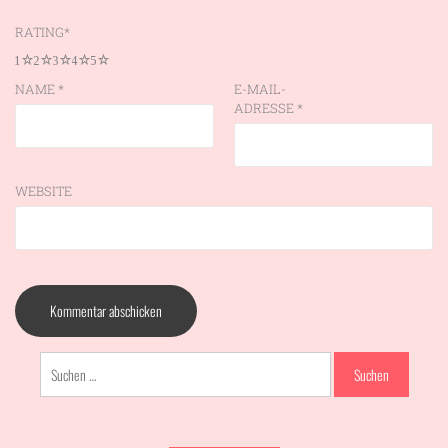
RATING
*
1
2
3
4
5
NAME
*
E-MAIL-
ADRESSE
*
WEBSITE
Suchen
nach: