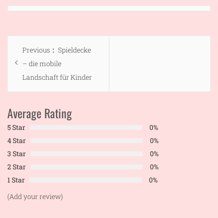
Beitragsnavigation
Previous
Previous
Spieldecke
post:
– die mobile
Landschaft für Kinder
Average Rating
5 Star
0%
4 Star
0%
3 Star
0%
2 Star
0%
1 Star
0%
(Add your review)