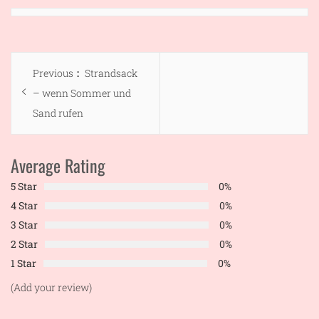
Beitragsnavigation
Previous
Previous
Strandsack
post:
– wenn Sommer und
Sand rufen
Average Rating
5 Star
0%
4 Star
0%
3 Star
0%
2 Star
0%
1 Star
0%
(Add your review)