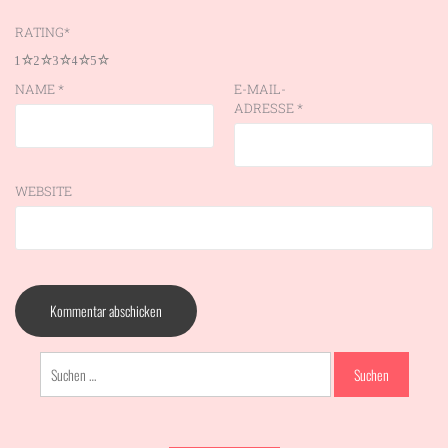
RATING
*
1
2
3
4
5
NAME
*
E-MAIL-
ADRESSE
*
WEBSITE
Suchen
nach: