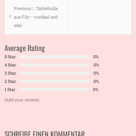
Beitragsnavigation
Previous
Previous
Tablethülle
post:
aus Filz – rustikal und
edel
Average Rating
5 Star
0%
4 Star
0%
3 Star
0%
2 Star
0%
1 Star
0%
(Add your review)
SCHREIBE EINEN KOMMENTAR