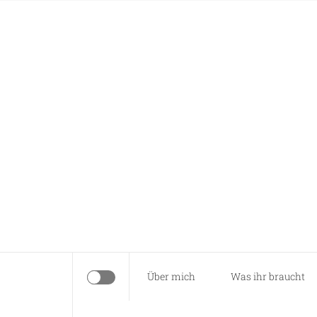
Skip
Anna näht
to
content
Es braucht nur eine Idee…
Über mich
Was ihr braucht