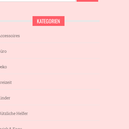
nach:
KATEGORIEN
ccessoires
üro
eko
reizeit
inder
ützliche Helfer
uick & Easy