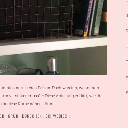
S
T
T
W
minimalen nordischen Design. Doch was tun, wenn man
arin verstauen muss? – Diese Anleitung erklärt, wie ihr
r für diese Körbe nähen könnt.
ER
,
GRÜN
,
KÖRBCHEN
,
SCHWEDISCH