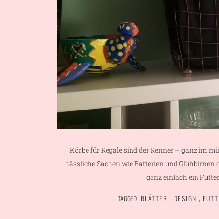
Körbe für Regale sind der Renner – ganz im 
hässliche Sachen wie Batterien und Glühbirnen d
ganz einfach ein Futte
TAGGED
BLÄTTER
,
DESIGN
,
FUTT