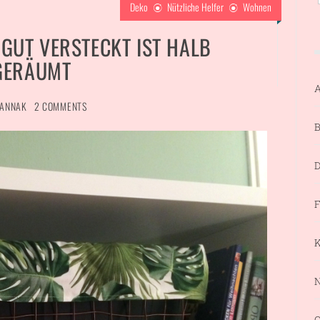
Deko
Nützliche Helfer
Wohnen
 GUT VERSTECKT IST HALB
GERÄUMT
A
ANNAK
2 COMMENTS
B
D
F
K
N
Q