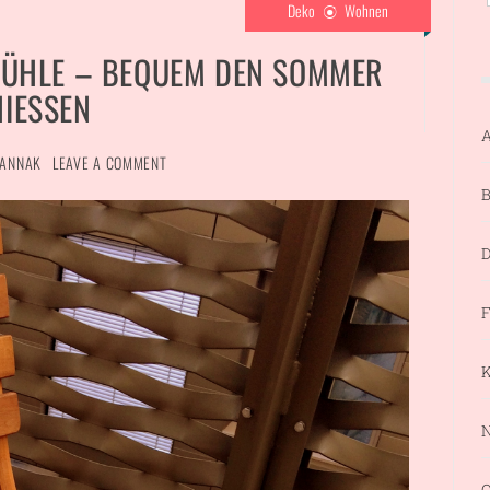
Deko
Wohnen
STÜHLE – BEQUEM DEN SOMMER
IESSEN
A
ANNAK
LEAVE A COMMENT
B
D
F
K
N
Q