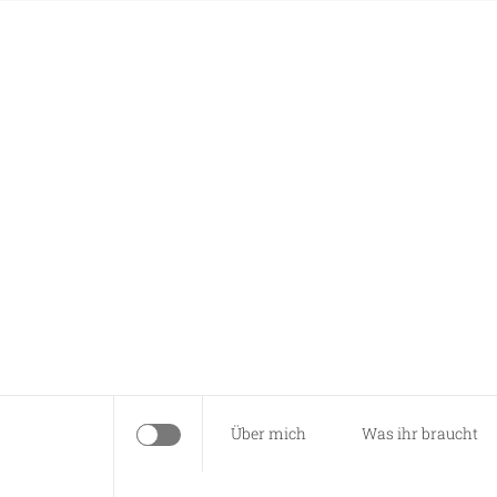
Skip
Anna näht
to
content
Es braucht nur eine Idee…
Über mich
Was ihr braucht