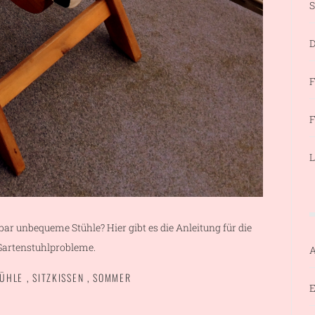
S
D
F
F
L
ar unbequeme Stühle? Hier gibt es die Anleitung für die
Gartenstuhlprobleme.
ÜHLE
,
SITZKISSEN
,
SOMMER
E