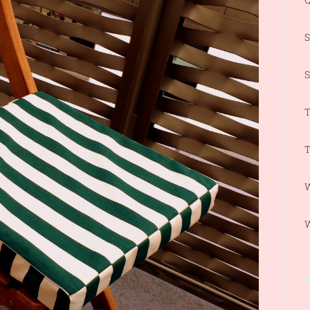
S
T
T
W