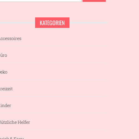
nach:
KATEGORIEN
ccessoires
üro
eko
reizeit
inder
ützliche Helfer
uick & Easy