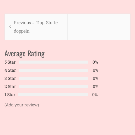
Beitragsnavigation
Previous
Previous
Tipp: Stoffe
post:
doppeln
Average Rating
5 Star
0%
4 Star
0%
3 Star
0%
2 Star
0%
1 Star
0%
(Add your review)