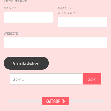
1
2
3
4
5
NAME
*
E-MAIL-
ADRESSE
*
WEBSITE
Suchen
nach:
KATEGORIEN